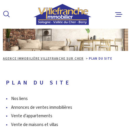
Aller
Aller
Aller
Aller
à
à
au
au
:
la
menu
contenu
recherche
principal
ACCUEIL
ACHETER
AGENCE IMMOBILIÈRE VILLEFRANCHE SUR CHER
PLAN DU SITE
LOUER
PLAN DU SITE
ESTIMER 
Nos liens
Annonces de ventes immobilières
ALERTE E
Vente d'appartements
Vente de maisons et villas
L'AGENCE