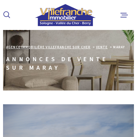
Aller
Aller
Aller
Aller
à
à
au
au
:
la
menu
contenu
recherche
principal
ACCUEIL
AGENCE IMMOBILIÈRE VILLEFRANCHE SUR CHER
VENTE
MARAY
ANNONCES DE VENTE
ACHETER
SUR MARAY
LOUER
ESTIMER 
ALERTE E
L'AGENCE