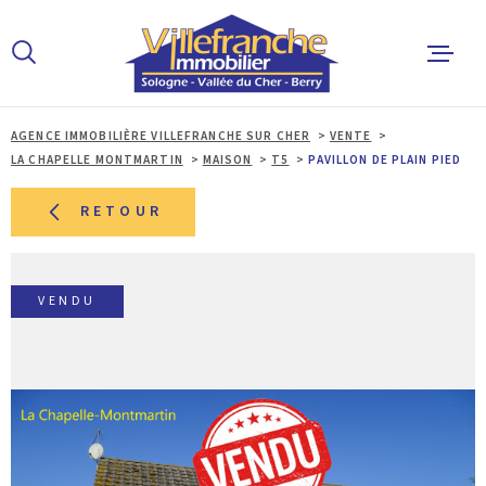
Aller
Aller
Aller
Aller
à
à
au
au
:
la
menu
contenu
recherche
principal
AGENCE IMMOBILIÈRE VILLEFRANCHE SUR CHER
VENTE
ACCUEIL
LA CHAPELLE MONTMARTIN
MAISON
T5
PAVILLON DE PLAIN PIED
ACHETER
RETOUR
LOUER
VENDU
ESTIMER 
ALERTE E
L'AGENCE