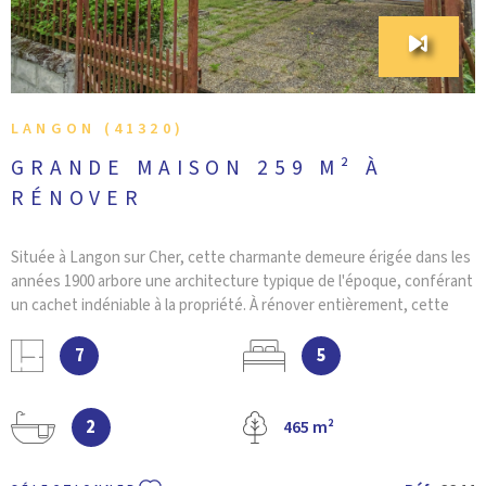
LANGON (41320)
GRANDE MAISON 259 M² À
RÉNOVER
Située à Langon sur Cher, cette charmante demeure érigée dans les
années 1900 arbore une architecture typique de l'époque, conférant
un cachet indéniable à la propriété. À rénover entièrement, cette
bâtisse offre une surface habitable généreuse d'environ 259 m². Elle
comprend une cuisine spacieuse ouverte sur un salon agrémenté
7
5
d'une cheminée, trois pièces de vie, cinq chambres, deux salles de
bain et une buanderie. Une véranda lumineuse, un atelier et une
grange spacieuse de 70 m² viennent compléter l'ensemble de cette
2
465 m²
propriété. Pour garantir votre tranquillité, la maison est équipée de
fenêtres à double vitrage et de volets roulants électriques. A