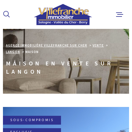
Aller
Aller
Aller
Aller
à
à
au
au
:
la
menu
contenu
recherche
principal
ACCUEIL
AGENCE IMMOBILIÈRE VILLEFRANCHE SUR CHER
VENTE
LANGON
MAISON
ACHETER
MAISON EN VENTE SUR
LANGON
LOUER
ESTIMER 
ALERTE E
SOUS-COMPROMIS
L'AGENCE