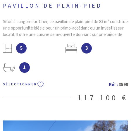
PAVILLON DE PLAIN-PIED
Situé à Langon-sur-Cher, ce pavillon de plain-pied de 83 m² constitue
une opportunité idéale pour un primo-accédant ou un investisseur
locatif. Il offre une cuisine semi-ouverte donnant sur une pièce de
vie lumineuse, trois chambres, une salle de bains, ainsi qu’une
buanderie pratique. Un garage attenant complète l’ensemble,
5
3
apportant un véritable atout au quotidien. Implantée sur un terrain
de 1 027 m², en partie clos, la maison bénéficie d’un espace extérieur
facile à aménager selon vos envies. Pour organiser une visite ou
1
obtenir davantage d’informations, votre agence VILLEFRANCHE
IMMOBILIER se tient à votre disposition.
Réf :
3599
SÉLECTIONNER
117 100 €