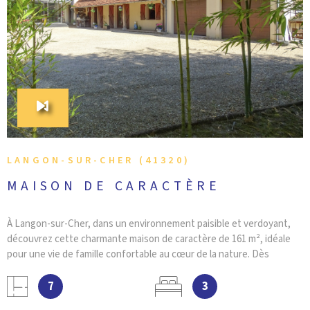
VOIR LE BIEN
LANGON-SUR-CHER (41320)
MAISON DE CARACTÈRE
À Langon-sur-Cher, dans un environnement paisible et verdoyant,
découvrez cette charmante maison de caractère de 161 m², idéale
pour une vie de famille confortable au cœur de la nature. Dès
l’entrée, une agréable véranda vous accueille et s’ouvre sur une
belle terrasse, parfaite pour profiter des journées ensoleillées. Le
7
3
rez-de-chaussée se compose d’une cuisine spacieuse, aménagée et