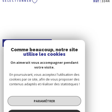
Réf :
3344
SÉLECTIONNER
l'extérieur, le jardin de 465 m² invite à la détente ! Avec son potentiel
exceptionnel, cette maison est idéale pour un aménagement en
gîtes. Pour plus d'informations, n'hésitez pas à contacter notre
agence VILLEFRANCHE IMMOBILIER. Nous serons ravis de vous
assister dans votre projet immobilier.
SOUS-COMPROMIS
Comme beaucoup, notre site
utilise les cookies
On aimerait vous accompagner pendant
votre visite.
En poursuivant, vous acceptez l'utilisation des
cookies par ce site, afin de vous proposer des
contenus adaptés et réaliser des statistiques !
VOIR LE BIEN
PARAMÉTRER