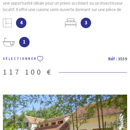
une opportunité idéale pour un primo-accédant ou un investisseur
locatif. Il offre une cuisine semi-ouverte donnant sur une pièce de
vie lumineuse, trois chambres, une salle de bains, ainsi qu’une
buanderie pratique. Un garage attenant complète l’ensemble,
4
3
apportant un véritable atout au quotidien. Implantée sur un terrain
de 1 070 m², en partie clos, la maison bénéficie d’un espace extérieur
facile à aménager selon vos envies. Pour organiser une visite ou
1
obtenir davantage d’informations, votre agence VILLEFRANCHE
IMMOBILIER se tient à votre disposition.
Réf :
3559
SÉLECTIONNER
117 100 €