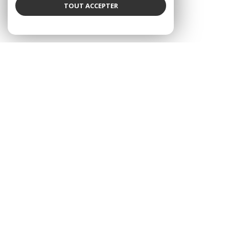
TOUT ACCEPTER
6
4
2
7800 m²
Réf :
3446
SÉLECTIONNER