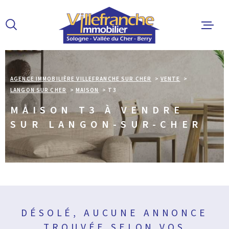
Aller
Aller
Aller
Aller
à
à
au
au
:
la
menu
contenu
recherche
principal
ACCUEIL
AGENCE IMMOBILIÈRE VILLEFRANCHE SUR CHER
VENTE
LANGON SUR CHER
MAISON
T3
ACHETER
MAISON T3 À VENDRE
SUR LANGON-SUR-CHER
LOUER
ESTIMER 
ALERTE E
DÉSOLÉ, AUCUNE ANNONCE
L'AGENCE
TROUVÉE SELON VOS