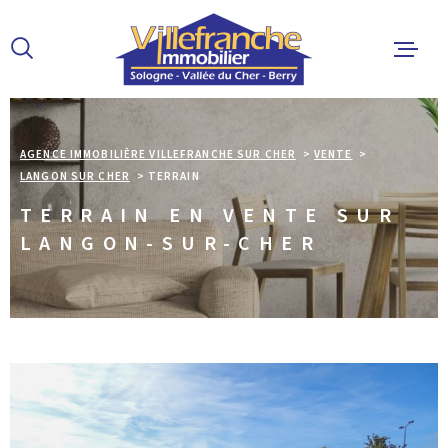
Aller
Aller
Aller
Aller
à
à
au
au
:
la
menu
contenu
recherche
principal
ACCUEIL
AGENCE IMMOBILIÈRE VILLEFRANCHE SUR CHER
VENTE
LANGON SUR CHER
TERRAIN
ACHETER
TERRAIN EN VENTE SUR
LANGON-SUR-CHER
LOUER
ESTIMER 
ALERTE E
L'AGENCE