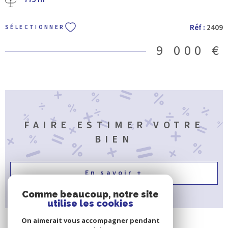
environnement calme. Ce terrain libre de constructeur vous permet
de concevoir la maison de vos rêves , que ce soit pour une résidence
principale ou un investissement locatif. Contactez Villefranche
Réf :
2409
SÉLECTIONNER
Immobilier pour de plus amples renseignements !
9 000 €
FAIRE ESTIMER VOTRE
BIEN
En savoir +
Comme beaucoup, notre site
utilise les cookies
On aimerait vous accompagner pendant