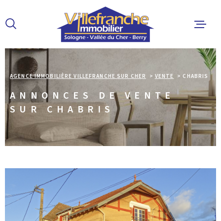
Aller
Aller
Aller
Aller
à
à
au
au
:
la
menu
contenu
recherche
principal
ACCUEIL
AGENCE IMMOBILIÈRE VILLEFRANCHE SUR CHER
VENTE
CHABRIS
ANNONCES DE VENTE
ACHETER
SUR CHABRIS
LOUER
ESTIMER 
ALERTE E
L'AGENCE