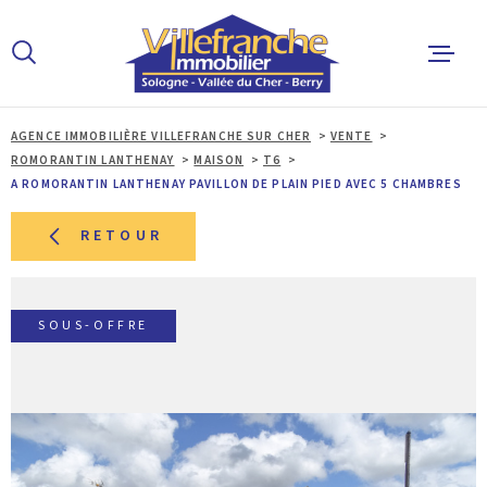
Aller
Aller
Aller
Aller
à
à
au
au
:
la
menu
contenu
recherche
principal
AGENCE IMMOBILIÈRE VILLEFRANCHE SUR CHER
VENTE
ACCUEIL
ROMORANTIN LANTHENAY
MAISON
T6
A ROMORANTIN LANTHENAY PAVILLON DE PLAIN PIED AVEC 5 CHAMBRES
ACHETER
RETOUR
LOUER
SOUS-OFFRE
ESTIMER 
ALERTE E
L'AGENCE