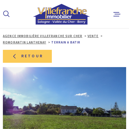
Aller
Aller
Aller
Aller
à
à
au
au
:
la
menu
contenu
recherche
principal
AGENCE IMMOBILIÈRE VILLEFRANCHE SUR CHER
VENTE
ACCUEIL
ROMORANTIN LANTHENAY
TERRAIN A BATIR
ACHETER
RETOUR
LOUER
ESTIMER 
ALERTE E
L'AGENCE