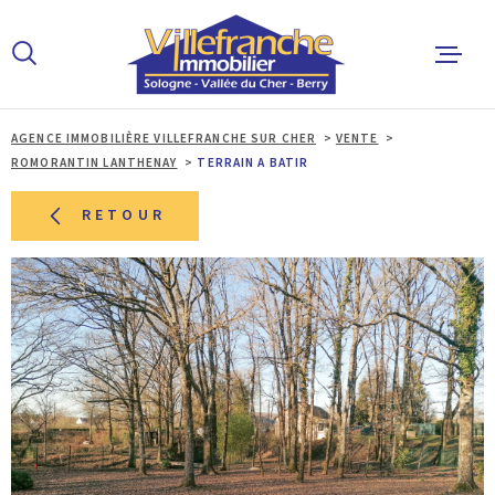
Aller
Aller
Aller
Aller
à
à
au
au
:
la
menu
contenu
recherche
principal
AGENCE IMMOBILIÈRE VILLEFRANCHE SUR CHER
VENTE
ACCUEIL
ROMORANTIN LANTHENAY
TERRAIN A BATIR
ACHETER
RETOUR
LOUER
ESTIMER 
ALERTE E
L'AGENCE