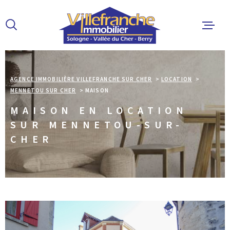
Aller
Aller
Aller
Aller
à
à
au
au
:
la
menu
contenu
recherche
principal
ACCUEIL
AGENCE IMMOBILIÈRE VILLEFRANCHE SUR CHER
LOCATION
MENNETOU SUR CHER
MAISON
ACHETER
MAISON EN LOCATION
SUR MENNETOU-SUR-
LOUER
CHER
ESTIMER 
ALERTE E
L'AGENCE