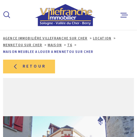
Aller
Aller
Aller
Aller
à
à
au
au
:
la
menu
contenu
recherche
principal
AGENCE IMMOBILIÈRE VILLEFRANCHE SUR CHER
LOCATION
ACCUEIL
MENNETOU SUR CHER
MAISON
T6
MAISON MEUBLEE A LOUER A MENNETOU SUR CHER
ACHETER
RETOUR
LOUER
ESTIMER 
ALERTE E
L'AGENCE