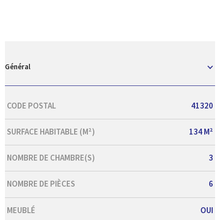
Général
Caractérisque
Valeurs
CODE POSTAL
41320
SURFACE HABITABLE (M²)
134 M²
NOMBRE DE CHAMBRE(S)
3
NOMBRE DE PIÈCES
6
MEUBLÉ
OUI