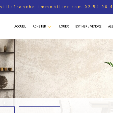
villefranche-immobilier.com
02 54 96 
ACCUEIL
ACHETER
LOUER
ESTIMER / VENDRE
AL
Maisons
Appartements
Terrains
Autres
Sous offre
Vendu