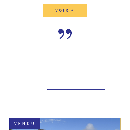
VOIR +
VENDU