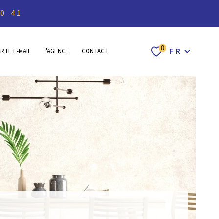
40 41
Langue
0
FR
ERTE E-MAIL
L'AGENCE
CONTACT
ACCUEIL
ACHETER
LOUER
ESTIMER 
VENDRE