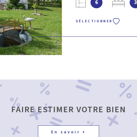
6
douceur de vivre et invite à l
véranda accueillante, d'une 
semi-équipée, d'un séjour spa
SÉLECTIONNER
une terrasse baignée de solei
prête à réchauffer vos soirées
douillettes, une salle d’eau a
chaufferie complètent harmon
l’extérieur, un vaste jardin c
m², parsemé d’arbres et d’espac
aux instants partagés. Plusie
isolée et chauffée de 25 m², c
voiture et outils – ajoutent a
harmonieux des lieux. Une ma
pour une vie au rythme de la 
Contactez Villefranche Immobi
FAIRE ESTIMER VOTRE BIEN
En savoir +