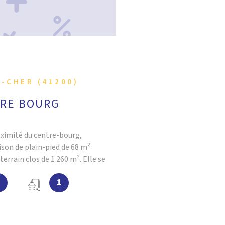
-CHER (41200)
TRE BOURG
oximité du centre-bourg,
son de plain-pied de 68 m²
errain clos de 1 260 m². Elle se
ée et équipée, ouverte sur une
2
1
x chambres et d'une salle d'eau. Un
 beau potentiel
t d'adapter la maison à vos
ous bénéficierez d'une buanderie