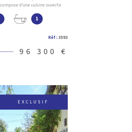
 compose d'une cuisine ouverte
un bureau, un espace nuit
2
1
alle de bain et une buanderie.
 l'habitation vous propose une
et un jardin clos. Un débarras et
Réf :
3593
 cet ensemble. Cette maison, en
tuellement louée 453 € / mois.
96 300 €
agence immobilière VILLEFRANCHE
 organiser une visite.
EXCLUSIF