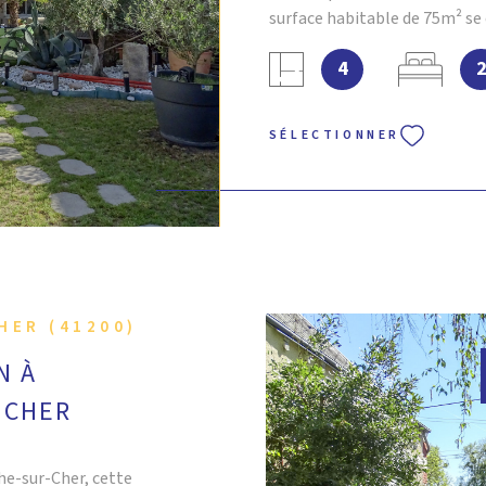
 BIEN
surface habitable de 75m² se
sur la pièce de vie de 32 m², 
4
comprenant 2 chambres, une s
Pour profiter de l'extérieur,
agréable terrasse ensoleillée 
SÉLECTIONNER
un préau viennent compléter
très bon état général, est ac
Contactez dès à présent l'
IMMOBILIER si vous souhaitez
HER (41200)
N À
 CHER
che-sur-Cher, cette