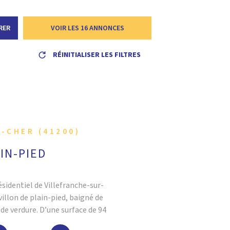
ALERTE E
RER
VOIR LES
16
ANNONCES
L'AGENC
RÉINITIALISER LES FILTRES
CONTACT
-CHER (41200)
IN-PIED
ésidentiel de Villefranche-sur-
villon de plain-pied, baigné de
de verdure. D’une surface de 94
ent entretenue respire la