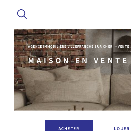
Aller
Aller
Aller
Aller
à
à
au
au
:
la
menu
contenu
recherche
principal
AGENCE IMMOBILIÈRE VILLEFRANCHE SUR CHER
VENTE
MAISON EN VENTE
ACHETER
LOUER