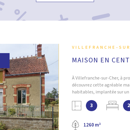
VILLEFRANCHE-SUR
MAISON EN CEN
À Villefranche-sur-Cher, à pr
découvrez cette agréable mai
habitables, implantée sur un t
compose d'une cuisine aménag
3
agréable pièce de vie, de deu
 BIEN
grenier aménageable offre un
d'agrandissement, permettan
1260 m²
besoins. Côté dépendances, v