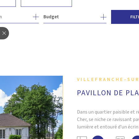
1
n
Budget
FILT
VILLEFRANCHE-SUR
PAVILLON DE PLA
Dans un quartier paisible et r
Cher, se niche ce ravissant pa
lumière et entouré d’un écrin 
m², cette maison soigneusem
 BIEN