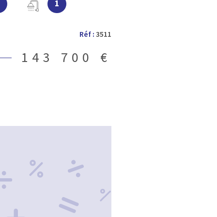
3
1
a sérénité. Elle se compose d'une
cuisine fonctionnelle aménagée et
cieux et chaleureux, s’ouvrant sur
Réf :
3511
l. Une belle cheminée y trône,
 d’hiver. Côté nuit, trois chambres
143 700 €
vec double vasque et une
ieusement l’espace intérieur. À
los et joliment paysagé de 3 451
es fleuris, invite à la rêverie et
urs dépendances : garage, pièce
uisine d’été, débarras, abris pour
u confort et au confort
ison au charme simple et vrai,
nature. Laissez-vous séduire…
lier pour une visite.