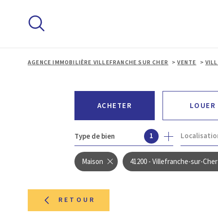
Aller
Aller
Aller
Aller
à
à
au
au
:
la
menu
contenu
recherche
principal
AGENCE IMMOBILIÈRE VILLEFRANCHE SUR CHER
VENTE
VIL
ACHETER
LOUER
Localisatio
1
Type de bien
DE L'ANCIEN
À L'ANNÉE
Maison
41200 - Villefranche-sur-Cher
RETOUR