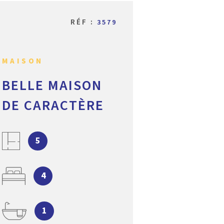
ALERTE E
RÉF :
3579
L'AGENC
MAISON
BELLE MAISON
CONTACT
DE CARACTÈRE
5
4
1