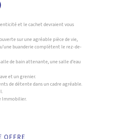
)
enticité et le cachet devraient vous
ouverte sur une agréable pièce de vie,
u’une buanderie complètent le rez-de-
lle de bain attenante, une salle d’eau
ve et un grenier.
ments de détente dans un cadre agréable.
l.
e Immobilier.
E OFFRE