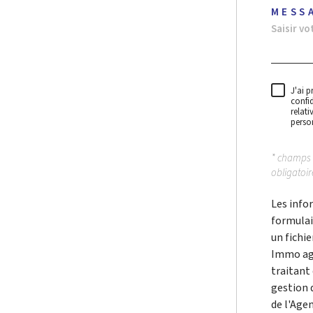
MESS
J'ai p
confid
relat
person
* champs
obligatoir
Les infor
formulai
un fichi
Immo ag
traitant
gestion 
de l'Agen