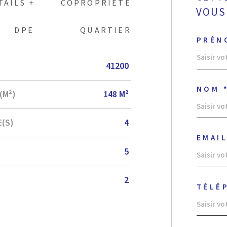
TAILS +
COPROPRIÉTÉ
VOUS
DPE
QUARTIER
PRÉN
41200
NOM 
(M²)
148 M²
(S)
4
EMAIL
5
2
TÉLÉ