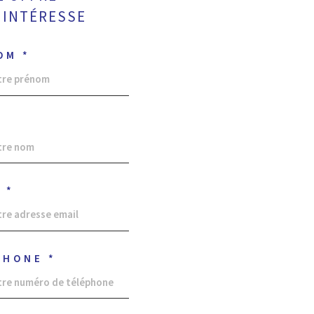
 INTÉRESSE
OM *
*
 *
PHONE *