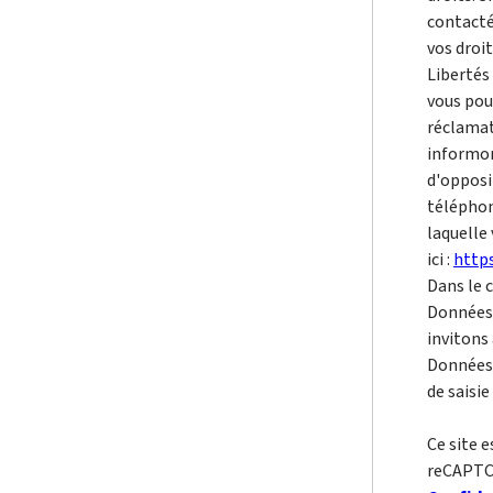
contacté
vos droi
Libertés
vous pou
réclamat
informons
d'opposi
téléphon
laquelle
ici :
https
Dans le 
Données 
invitons 
Données 
de saisie 
Ce site 
reCAPTC