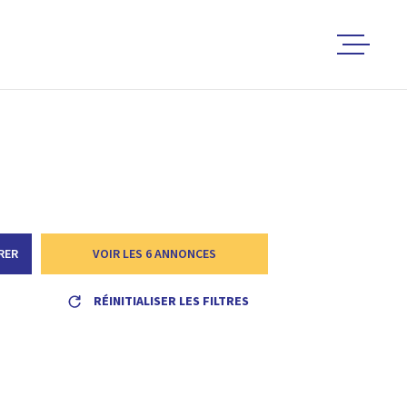
ACCUEIL
ACHETER
LOUER
RER
VOIR LES
6
ANNONCES
RÉINITIALISER LES FILTRES
ESTIMER 
VENDRE