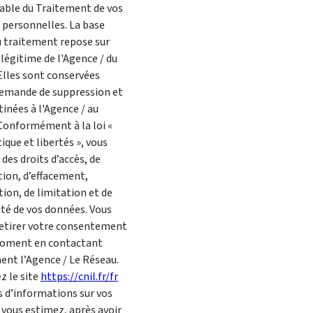
ble du Traitement de vos
personnelles. La base
u traitement repose sur
 légitime de l'Agence / du
Elles sont conservées
demande de suppression et
tinées à l'Agence / au
Conformément à la loi «
ique et libertés », vous
des droits d’accès, de
tion, d’effacement,
tion, de limitation et de
ité de vos données. Vous
etirer votre consentement
moment en contactant
ent l’Agence / Le Réseau.
z le site
https://cnil.fr/fr
s d’informations sur vos
i vous estimez, après avoir