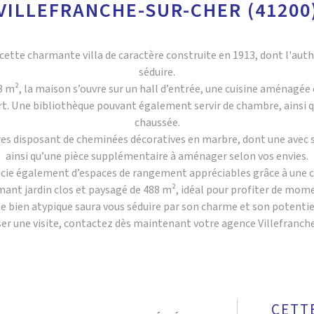
VILLEFRANCHE-SUR-CHER (41200
cette charmante villa de caractère construite en 1913, dont l'auth
séduire.
 m², la maison s’ouvre sur un hall d’entrée, une cuisine aménagée 
t. Une bibliothèque pouvant également servir de chambre, ainsi q
chaussée.
res disposant de cheminées décoratives en marbre, dont une avec sa
ainsi qu’une pièce supplémentaire à aménager selon vos envies.
cie également d’espaces de rangement appréciables grâce à une ca
armant jardin clos et paysagé de 488 m², idéal pour profiter de mo
e bien atypique saura vous séduire par son charme et son potentie
er une visite, contactez dès maintenant votre agence Villefranch
CETT