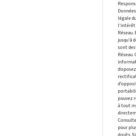
Responsa
Données 
légale d
l'intérêt
Réseau. 
jusqu'à 
sont des
Réseau. 
informat
disposez 
rectifica
d’opposi
portabil
pouvez r
à tout 
directem
Consulte
pour plu
droits. S