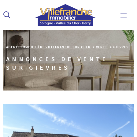
Aller
Aller
Aller
Aller
à
à
au
au
:
la
menu
contenu
recherche
principal
ACCUEIL
AGENCE IMMOBILIÈRE VILLEFRANCHE SUR CHER
VENTE
GIEVRES
ANNONCES DE VENTE
ACHETER
SUR GIEVRES
LOUER
ESTIMER 
ALERTE E
L'AGENCE