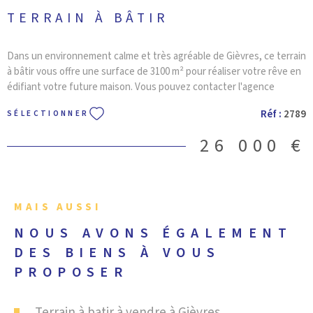
TERRAIN À BÂTIR
Dans un environnement calme et très agréable de Gièvres, ce terrain
à bâtir vous offre une surface de 3100 m² pour réaliser votre rêve en
édifiant votre future maison. Vous pouvez contacter l'agence
immobilière VILLEFRANCHE IMMOBILIER si vous souhaitez organiser
Réf :
2789
SÉLECTIONNER
une visite de ce terrain à bâtir.
26 000 €
MAIS AUSSI
NOUS AVONS ÉGALEMENT
DES BIENS À VOUS
PROPOSER
Terrain à batir à vendre à Gièvres