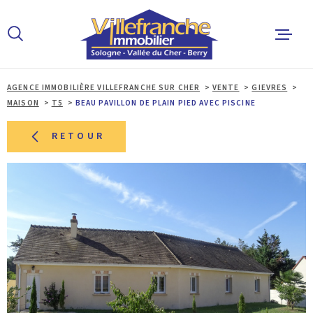
Aller
Aller
Aller
Aller
à
à
au
au
:
la
menu
contenu
recherche
principal
AGENCE IMMOBILIÈRE VILLEFRANCHE SUR CHER
VENTE
GIEVRES
ACCUEIL
MAISON
T5
BEAU PAVILLON DE PLAIN PIED AVEC PISCINE
ACHETER
RETOUR
LOUER
ESTIMER 
ALERTE E
L'AGENCE