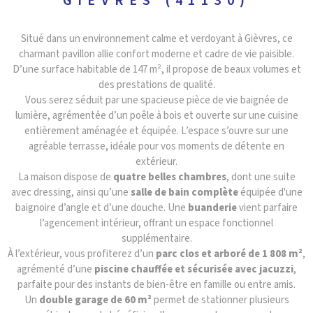
GIÈVRES (41130)
Situé dans un environnement calme et verdoyant à Gièvres, ce
charmant pavillon allie confort moderne et cadre de vie paisible.
D’une surface habitable de 147 m², il propose de beaux volumes et
des prestations de qualité.
Vous serez séduit par une spacieuse pièce de vie baignée de
lumière, agrémentée d’un poêle à bois et ouverte sur une cuisine
entièrement aménagée et équipée. L’espace s’ouvre sur une
agréable terrasse, idéale pour vos moments de détente en
extérieur.
La maison dispose de
quatre belles chambres
, dont une suite
avec dressing, ainsi qu’une
salle de bain complète
équipée d'une
baignoire d’angle et d’une douche. Une
buanderie
vient parfaire
l’agencement intérieur, offrant un espace fonctionnel
supplémentaire.
À l’extérieur, vous profiterez d’un
parc clos et arboré de 1 808 m²
,
agrémenté d’une
piscine chauffée et sécurisée avec jacuzzi
,
parfaite pour des instants de bien-être en famille ou entre amis.
Un
double garage de 60 m²
permet de stationner plusieurs