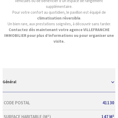
véhicules ou de bénéficier d’un espace de rangement
supplémentaire.
Pour votre confort au quotidien, le pavillon est équipé de
climatisation réversible
.
Un bien rare, aux prestations soignées, à découvrir sans tarder.
Contactez dès maintenant votre agence VILLEFRANCHE
IMMOBILIER pour plus d’informations ou pour organiser une
visite.
Général
Caractérisque
Valeurs
CODE POSTAL
41130
SURFACE HABITABLE (M²)
147 M²