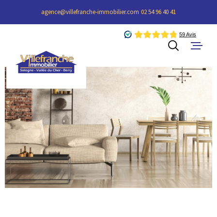
Aller
Aller
Aller
Aller
agence@villefranche-immobilier.com
02 54 96 40 41
à
à
au
au
:
la
menu
contenu
recherche
principal
ACCUEIL
ACHETER
LOUER
ESTIMER 
ALERTE E
L'AGENCE