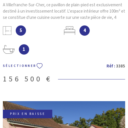
A Villefranche-Sur-Cher, ce pavillon de plain-pied est exclusivement
destiné à un investissement locatif. L'espace intérieur offre 100m² et
se constitue d'une cuisine ouverte sur une vaste pièce de vie, 4
chambres, une buanderie et une salle de bain. Cette maison est
dotée d'un garage attenant et sa construction date de 2008. Pour
5
4
profiter du plein air, cette maison dispose d'un jardin de 1370m².
Pour tout renseignement, votre agence VILLEFRANCHE
IMMOBILIER se fera un plaisir de vous aider.
1
Réf :
3385
SÉLECTIONNER
156 500 €
PRIX EN BAISSE