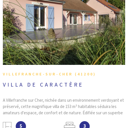
VOIR LE BIEN
VILLEFRANCHE-SUR-CHER (41200)
VILLA DE CARACTÈRE
A Villefranche sur Cher, nichée dans un environnement verdoyant et
préservé, cette magnifique villa de 153 m² habitables séduira les
amateurs d'espace, de confort et de nature. Édifiée sur un superbe
terrain clos et arboré de 7 824 m², elle bénéficie d'une vaste terrasse
idéalement exposée offrant une vue imprenable sur le parc. Dès
5
3