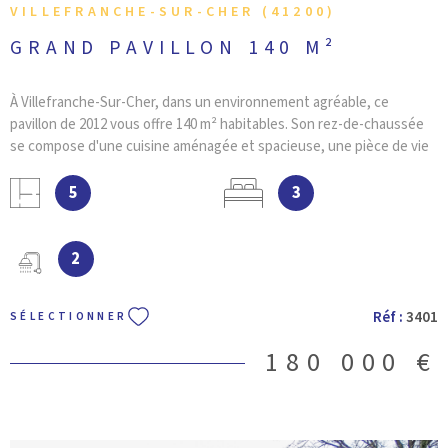
VILLEFRANCHE-SUR-CHER (41200)
GRAND PAVILLON 140 M²
À Villefranche-Sur-Cher, dans un environnement agréable, ce
pavillon de 2012 vous offre 140 m² habitables. Son rez-de-chaussée
se compose d'une cuisine aménagée et spacieuse, une pièce de vie
agrémentée d'un poêle à bois et donnant sur la véranda, une
chambre, une salle d'eau avec sa douche italienne, wc, un coin
5
3
buanderie et un garage. L'étage bénéficie d'une mezzanine, 2 belles
chambres, une deuxième salle d'eau et wc. La tranquillité des
occupants est assurée par le double vitrage. Vous profiterez du
2
jardin de 1214 m² ainsi qu'un hangar, abris de jardin et un débarras. Ce
pavillon conviendra aisément à une famille avec enfants. Entrez
Réf :
3401
SÉLECTIONNER
rapidement en contact avec VILLEFRANCHE IMMOBILIER si vous
voulez voir ce logement.
180 000 €