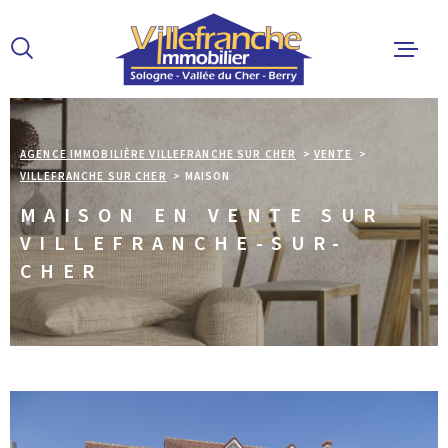
Aller
Aller
Aller
Aller
à
à
au
au
:
la
menu
contenu
recherche
principal
ACCUEIL
AGENCE IMMOBILIÈRE VILLEFRANCHE SUR CHER
VENTE
VILLEFRANCHE SUR CHER
MAISON
ACHETER
MAISON EN VENTE SUR
VILLEFRANCHE-SUR-
LOUER
CHER
ESTIMER 
ALERTE E
L'AGENCE