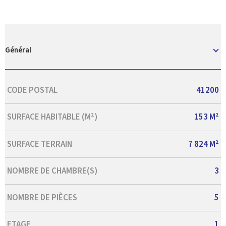
Général
Caractérisque
Valeurs
CODE POSTAL
41200
SURFACE HABITABLE (M²)
153 M²
SURFACE TERRAIN
7 824 M²
NOMBRE DE CHAMBRE(S)
3
NOMBRE DE PIÈCES
5
ETAGE
1