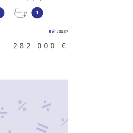
 qualité. Vous serez séduit par
4
1
aignée de lumière, agrémentée
sur une cuisine entièrement
e s’ouvre sur une agréable
Réf :
3537
ents de détente en extérieur. La
les chambres , dont une suite
282 000 €
alle de bain complète équipée
une douche. Une buanderie vient
ur, offrant un espace fonctionnel
 vous profiterez d’un parc clos et
é d’une piscine chauffée et
ite pour des instants de bien-être
 double garage de 60 m² permet de
s ou de bénéficier d’un espace de
our votre confort au quotidien,
atisation réversible . Un bien rare,
écouvrir sans tarder. Contactez
ce VILLEFRANCHE IMMOBILIER