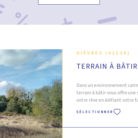
pour plus d’informations ou p
GIÈVRES (41130)
TERRAIN À BÂTIR
Dans un environnement calme 
terrain à bâtir vous offre une
votre rêve en édifiant votre 
contacter l'agence immobil
 BIEN
SÉLECTIONNER
vous souhaitez organiser une v