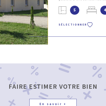
 BIEN
volumes et des prestations de
5
une spacieuse pièce de vie b
d’un poêle à bois et ouverte 
aménagée et équipée. L’espac
SÉLECTIONNER
terrasse, idéale pour vos mom
maison dispose de quatre bel
avec dressing, ainsi qu’une s
d'une baignoire d’angle et d’
parfaire l’agencement intérie
supplémentaire. À l’extérieur,
arboré de 1 808 m² , agrément
sécurisée avec jacuzzi , parfa
en famille ou entre amis. Un
stationner plusieurs véhicule
rangement supplémentaire. P
FAIRE ESTIMER VOTRE BIEN
le pavillon est équipé de clim
aux prestations soignées, à d
dès maintenant votre agen
En savoir +