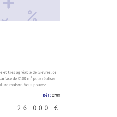
our organiser une visite.
et très agréable de Gièvres, ce
 surface de 3100 m² pour réaliser
future maison. Vous pouvez
ière VILLEFRANCHE IMMOBILIER si
Réf :
2789
isite de ce terrain à bâtir.
26 000 €