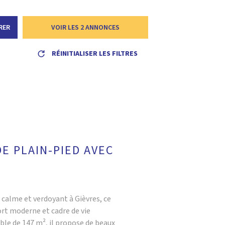
ALERTE E
RER
VOIR LES
2
ANNONCES
L'AGENC
RÉINITIALISER LES FILTRES
CONTACT
E PLAIN-PIED AVEC
calme et verdoyant à Gièvres, ce
ort moderne et cadre de vie
able de 147 m², il propose de beaux