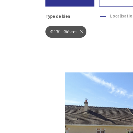
Localisatio
Type de bien
DE L'ANCIEN
À L'ANNÉE
41130 - Gièvres